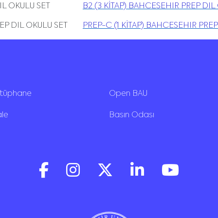
REP DIL OKULU SET
B2 (3 KİTAP) BAHCESEHIR PREP DIL
 PREP DIL OKULU SET
PREP-C (1 KİTAP) BAHCESEHIR PREP
ütüphane
Open BAU
ale
Basın Odası