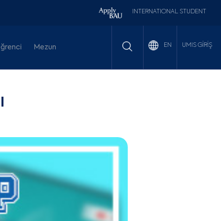
INTERNATIONAL STUDENT
UMIS GİRİŞ
EN
ğrenci
Mezun
ı