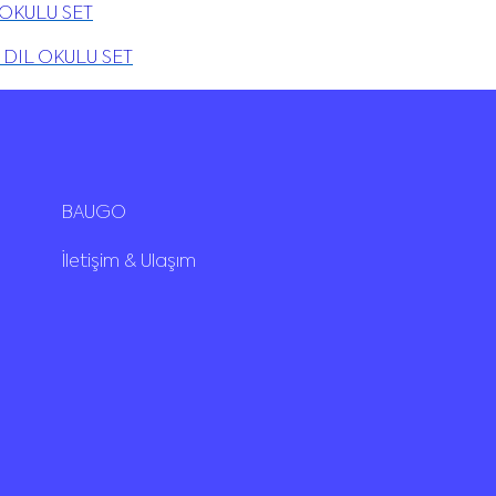
 OKULU SET
 DIL OKULU SET
BAUGO
İletişim & Ulaşım