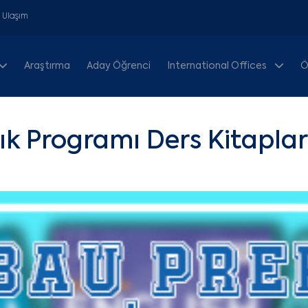
& Ulaşım
Araştırma
Aday Öğrenci
International Offices
Ö
lık Programı Ders Kitaplar