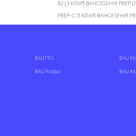
B2 (3 KİTAP) BAHCESEHIR P
PREP-C (1 KİTAP) BAHCESEHIR
BAUTTO
BAU K
BAU Radyo
BAU İh