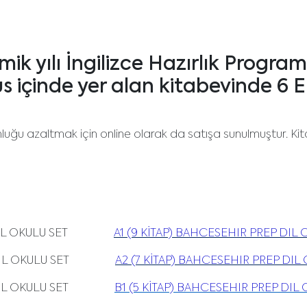
k yılı İngilizce Hazırlık Programı
içinde yer alan kitabevinde 6 Ek
luğu azaltmak için online olarak da satışa sunulmuştur. Kitap
REP DIL OKULU SET
A1 (9 KİTAP) BAHCESEHIR PREP DIL 
REP DIL OKULU SET
A2 (7 KİTAP) BAHCESEHIR PREP DIL
REP DIL OKULU SET
B1 (5 KİTAP) BAHCESEHIR PREP DIL