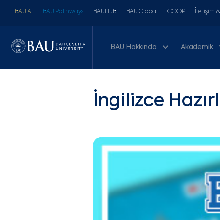
BAU AI
BAU Pathways
BAUHUB
BAU Global
COOP
İletişim 
BAU Hakkında
Akademik
İngilizce Hazır