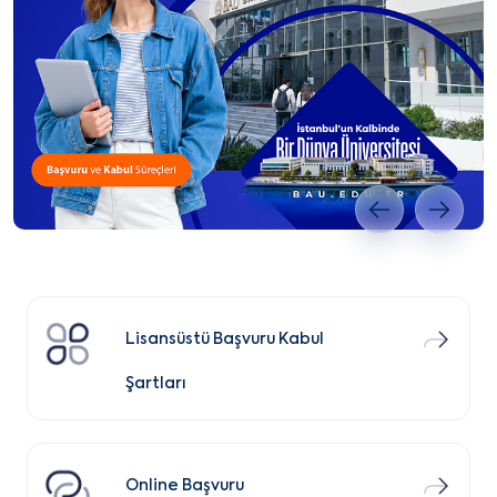
Önceki slayt
Sonrak
Lisansüstü Başvuru Kabul
Şartları
Online Başvuru