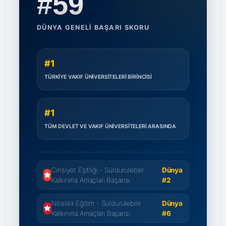
#59
DÜNYA GENELI BAŞARI SKORU
#1
TÜRKIYE VAKIF ÜNIVERSITELERI BIRINCISI
#1
TÜM DEVLET VE VAKIF ÜNIVERSITELERI ARASINDA
Cinsiyet Eşitliği - Sürdürülebilir
Dünya
Kalkınma Amaçları Başarısı
#2
Nitelikli Eğitim - Sürdürülebilir
Dünya
Kalkınma Amaçları Başarısı
#6