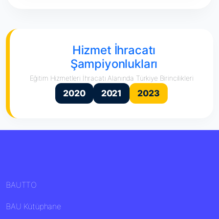
Hizmet İhracatı
Şampiyonlukları
Eğitim Hizmetleri İhracatı Alanında Türkiye Birincilikleri
2020
2021
2023
BAUTTO
BAU Kütüphane