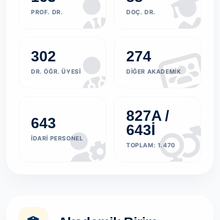
PROF. DR.
DOÇ. DR.
302
274
DR. ÖĞR. ÜYESI
DIĞER AKADEMIK
827A /
643
643İ
İDARI PERSONEL
TOPLAM: 1.470