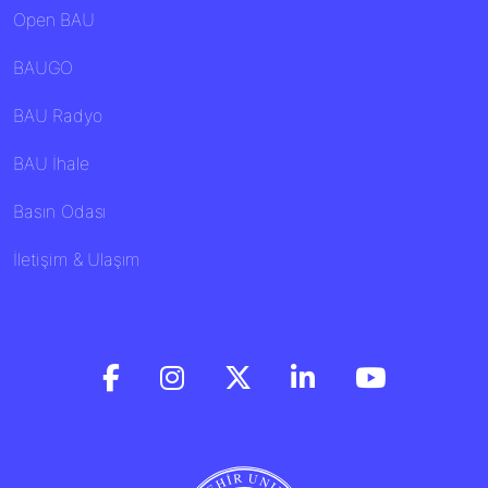
Open BAU
BAUGO
BAU Radyo
BAU İhale
Basın Odası
İletişim & Ulaşım