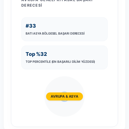
DERECESI
#33
BATI ASYA BÖLGESEL BAŞARI DERECESI
Top %32
TOP PERCENTILE (EN BAŞARILI DILIM YÜZDESI)
AVRUPA & ASYA