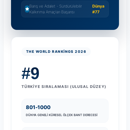
Barış ve Adalet - Sürdürülebilir
Dünya
Kalkınma Amaçları Başarısı
#77
THE WORLD RANKINGS 2026
#9
TÜRKIYE SIRALAMASI (ULUSAL DÜZEY)
801-1000
DÜNYA GENELI KÜRESEL ÖLÇEK BANT DERECESI