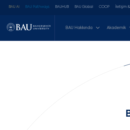
BAU AI
BAU Pathways
BAUHUB
BAU Global
COOP
İletişim 
BAU Hakkında
Akademik
B