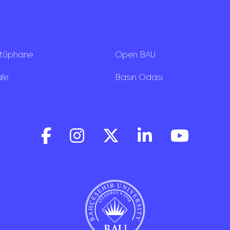
ütüphane
Open BAU
ale
Basın Odası