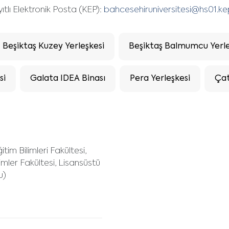
ıtlı Elektronik Posta (KEP):
bahcesehiruniversitesi@hs01.ke
Beşiktaş Kuzey Yerleşkesi
Beşiktaş Balmumcu Yerle
si
Galata IDEA Binası
Pera Yerleşkesi
Çat
tim Bilimleri Fakültesi,
limler Fakültesi, Lisansüstü
u)