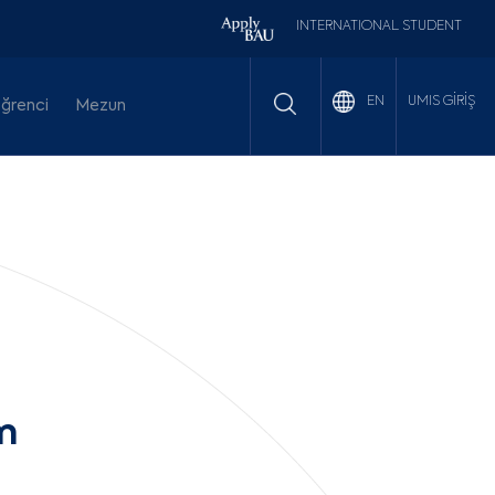
INTERNATIONAL STUDENT
UMIS GİRİŞ
EN
ğrenci
Mezun
m