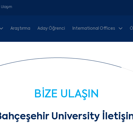
& Ulaşım
Araştırma
Aday Öğrenci
International Offices
Ö
BİZE ULAŞIN
ahçeşehir University İletişi