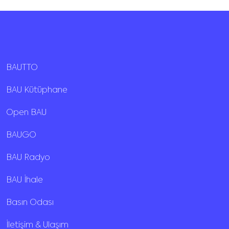
BAUTTO
BAU Kütüphane
Open BAU
BAUGO
BAU Radyo
BAU İhale
Basın Odası
İletişim & Ulaşım