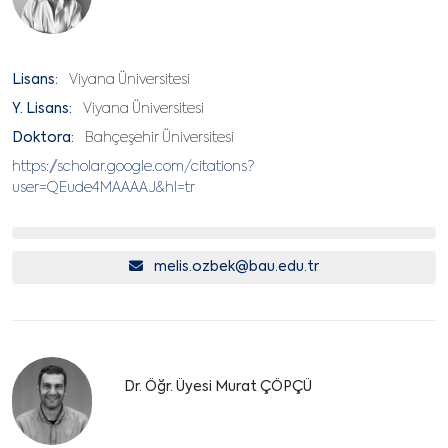
Lisans:
Viyana Üniversitesi
Y. Lisans:
Viyana Üniversitesi
Doktora:
Bahçeşehir Üniversitesi
https://scholar.google.com/citations?
user=QEude4MAAAAJ&hl=tr
melis.ozbek@bau.edu.tr
Dr. Öğr. Üyesi Murat ÇÖPÇÜ