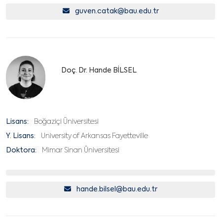
guven.catak@bau.edu.tr
Doç. Dr. Hande BİLSEL
Lisans:
Boğaziçi Üniversitesi
Y. Lisans:
University of Arkansas Fayetteville
Doktora:
Mimar Sinan Üniversitesi
hande.bilsel@bau.edu.tr