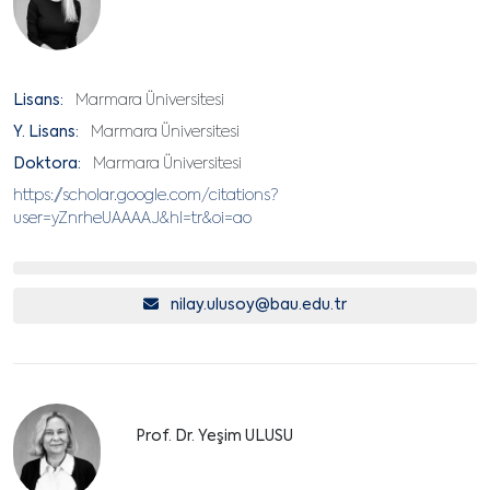
Lisans:
Marmara Üniversitesi
Y. Lisans:
Marmara Üniversitesi
Doktora:
Marmara Üniversitesi
https://scholar.google.com/citations?
user=yZnrheUAAAAJ&hl=tr&oi=ao
nilay.ulusoy@bau.edu.tr
Prof. Dr. Yeşim ULUSU