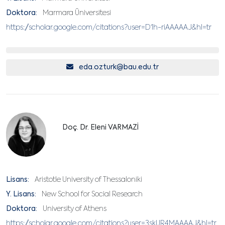
Doktora:
Marmara Üniversitesi
https://scholar.google.com/citations?user=D1h-riAAAAAJ&hl=tr
eda.ozturk@bau.edu.tr
Doç. Dr. Eleni VARMAZİ
Lisans:
Aristotle University of Thessaloniki
Y. Lisans:
New School for Social Research
Doktora:
University of Athens
https://scholar.google.com/citations?user=3skUR4MAAAAJ&hl=tr