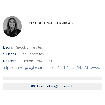
Prof. Dr. Burcu EKER AKGÖZ
Lisans:
Selçuk Üniversitesi
Y. Lisans:
Gazi Üniversitesi
Doktora:
Marmara Üniversitesi
https://scholar.google.com/citations?hl=tr&user=5NvUDlYAAAAJ
burcu.eker@bau.edu.tr