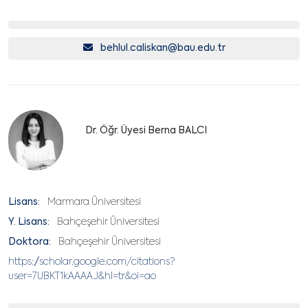
behlul.caliskan@bau.edu.tr
Dr. Öğr. Üyesi Berna BALCI
Lisans:
Marmara Üniversitesi
Y. Lisans:
Bahçeşehir Üniversitesi
Doktora:
Bahçeşehir Üniversitesi
https://scholar.google.com/citations?
user=7UBKT1kAAAAJ&hl=tr&oi=ao