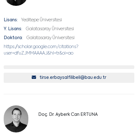
Lisans:
Yeditepe Üniversitesi
Y. Lisans:
Galatasaray Üniversitesi
Doktora:
Galatasaray Üniversitesi
https://scholar.google.com/citations?
user=dfuZJMMAAAAJ&hl=tr&oi=ao
tirse.erbaysalfilibeli@bau.edu.tr
Doç. Dr. Ayberk Can ERTUNA