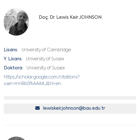
Doç. Dr. Lewis Keir JOHNSON
Lisans:
University of Cambridge
Y. Lisans:
University of Sussex
Doktora:
University of Sussex
https://scholar.google.com/citations?
user=mnBbSfkAAAAJ&hl=en
lewiskeir.johnson@bau.edu.tr