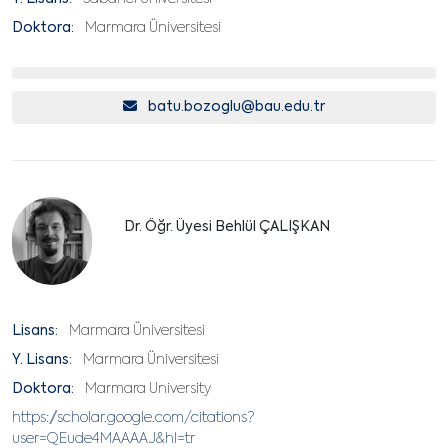
Doktora:
Marmara Üniversitesi
batu.bozoglu@bau.edu.tr
Dr. Öğr. Üyesi Behlül ÇALIŞKAN
Lisans:
Marmara Üniversitesi
Y. Lisans:
Marmara Üniversitesi
Doktora:
Marmara University
https://scholar.google.com/citations?
user=QEude4MAAAAJ&hl=tr