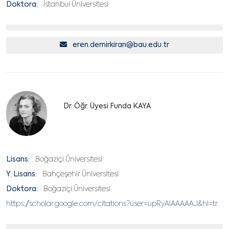
Doktora:
İstanbul Üniversitesi
eren.demirkiran@bau.edu.tr
Dr. Öğr. Üyesi Funda KAYA
Lisans:
Boğaziçi Üniversitesi
Y. Lisans:
Bahçeşehir Üniversitesi
Doktora:
Boğaziçi Üniversitesi
https://scholar.google.com/citations?user=upRyAlAAAAAJ&hl=tr