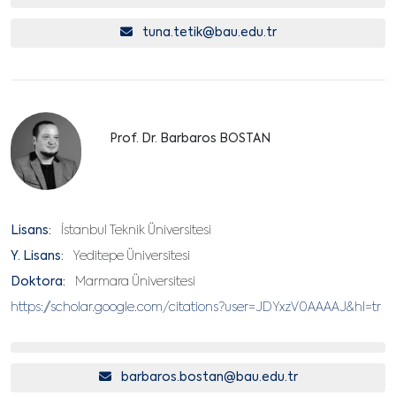
tuna.tetik@bau.edu.tr
Prof. Dr. Barbaros BOSTAN
Lisans:
İstanbul Teknik Üniversitesi
Y. Lisans:
Yeditepe Üniversitesi
Doktora:
Marmara Üniversitesi
https://scholar.google.com/citations?user=JDYxzV0AAAAJ&hl=tr
barbaros.bostan@bau.edu.tr