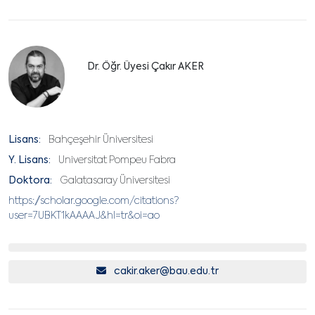
Dr. Öğr. Üyesi Çakır AKER
Lisans:
Bahçeşehir Üniversitesi
Y. Lisans:
Universitat Pompeu Fabra
Doktora:
Galatasaray Üniversitesi
https://scholar.google.com/citations?
user=7UBKT1kAAAAJ&hl=tr&oi=ao
cakir.aker@bau.edu.tr