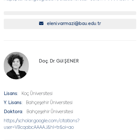
eleni.varmazi@bau.edu.tr
Doç. Dr. Gül ŞENER
Lisans:
Koç Üniversitesi
Y. Lisans:
Bahçeşehir Üniversitesi
Doktora:
Bahçeşehir Üniversitesi
https://scholar.google.com/citations?
user=VBcqabcAAAAJ&hl=tr&oi=ao