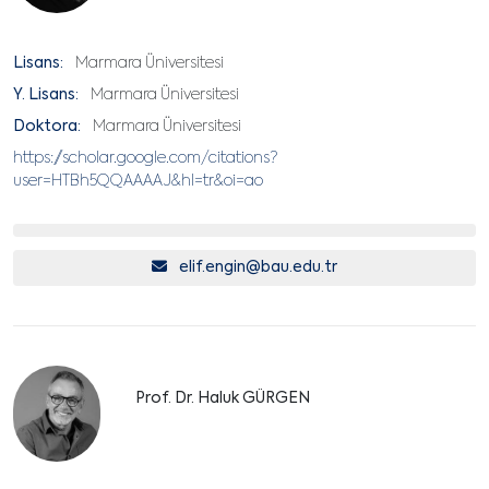
Lisans:
Marmara Üniversitesi
Y. Lisans:
Marmara Üniversitesi
Doktora:
Marmara Üniversitesi
https://scholar.google.com/citations?
user=HTBh5QQAAAAJ&hl=tr&oi=ao
elif.engin@bau.edu.tr
Prof. Dr. Haluk GÜRGEN