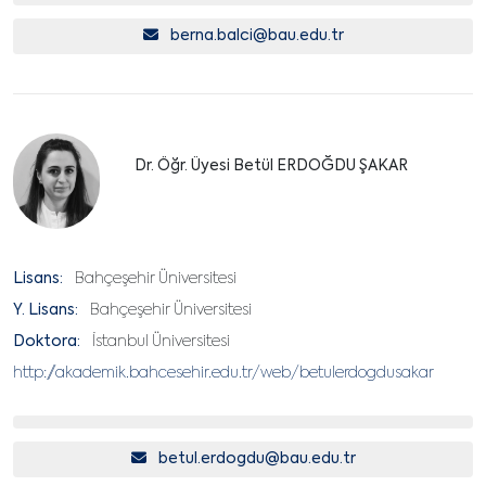
berna.balci@bau.edu.tr
Dr. Öğr. Üyesi Betül ERDOĞDU ŞAKAR
Lisans:
Bahçeşehir Üniversitesi
Y. Lisans:
Bahçeşehir Üniversitesi
Doktora:
İstanbul Üniversitesi
http://akademik.bahcesehir.edu.tr/web/betulerdogdusakar
betul.erdogdu@bau.edu.tr