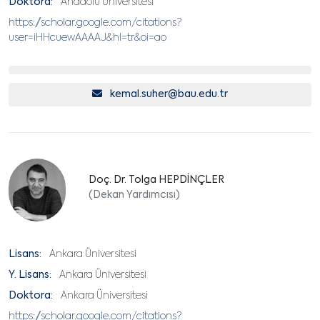
Doktora:
Anadolu Üniversitesi
https://scholar.google.com/citations?
user=iHHcuewAAAAJ&hl=tr&oi=ao
kemal.suher@bau.edu.tr
Doç. Dr. Tolga HEPDİNÇLER
(Dekan Yardımcısı)
Lisans:
Ankara Üniversitesi
Y. Lisans:
Ankara Üniversitesi
Doktora:
Ankara Üniversitesi
https://scholar.google.com/citations?