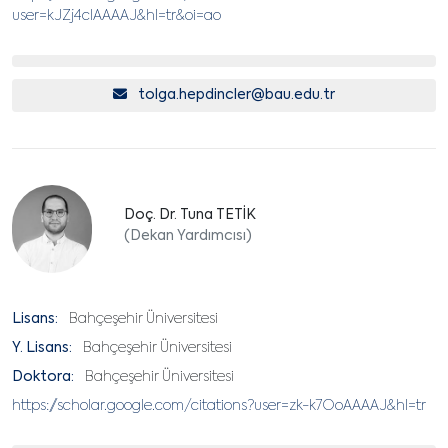
user=kJZj4cIAAAAJ&hl=tr&oi=ao
tolga.hepdincler@bau.edu.tr
Doç. Dr. Tuna TETİK
(Dekan Yardımcısı)
Lisans:
Bahçeşehir Üniversitesi
Y. Lisans:
Bahçeşehir Üniversitesi
Doktora:
Bahçeşehir Üniversitesi
https://scholar.google.com/citations?user=zk-k7OoAAAAJ&hl=tr