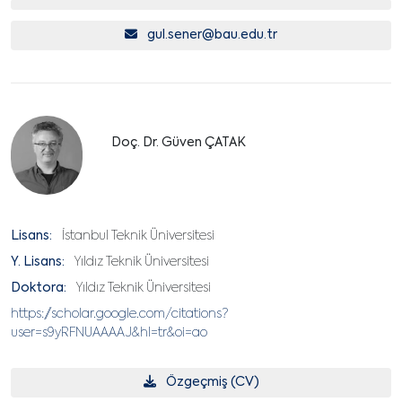
gul.sener@bau.edu.tr
Doç. Dr. Güven ÇATAK
Lisans:
İstanbul Teknik Üniversitesi
Y. Lisans:
Yıldız Teknik Üniversitesi
Doktora:
Yıldız Teknik Üniversitesi
https://scholar.google.com/citations?
user=s9yRFNUAAAAJ&hl=tr&oi=ao
Özgeçmiş (CV)