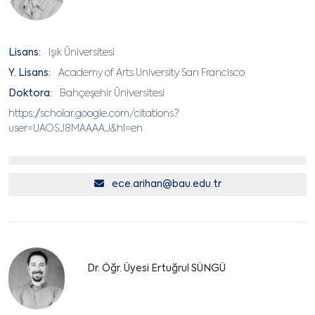
Lisans:
Işık Üniversitesi
Y. Lisans:
Academy of Arts University San Francisco
Doktora:
Bahçeşehir Üniversitesi
https://scholar.google.com/citations?
user=UAOSJ8MAAAAJ&hl=en
ece.arihan@bau.edu.tr
Dr. Öğr. Üyesi Ertuğrul SÜNGÜ