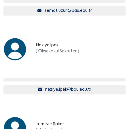
serhat.uzun@bau.edu.tr
Neziye İpek
(Yüksekokul Sekreteri)
neziye.ipek@bau.edu.tr
İrem Nur Şakar