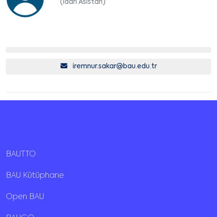
(İdari Asistan)
iremnur.sakar@bau.edu.tr
BAUTTO
BAU Kütüphane
Open BAU